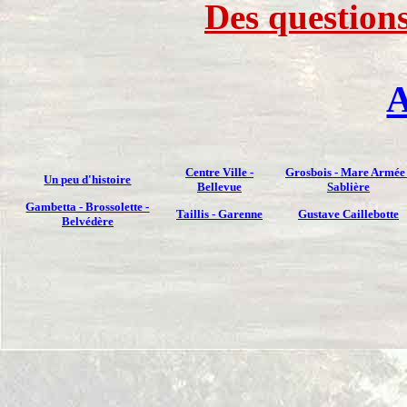
Des question
A
Centre Ville -
Grosbois - Mare Armée 
Un peu d'histoire
Bellevue
Sablière
Gambetta - Brossolette -
Taillis - Garenne
Gustave Caillebotte
Belvédère