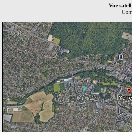
Vue satell
Com