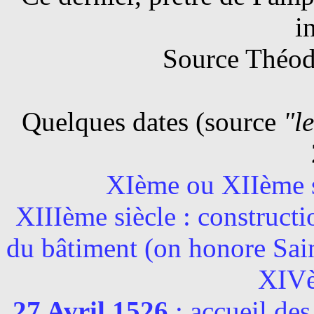
i
Source Théod
Quelques dates (source
"l
XIème ou XIIème s
XIIIème siècle : constructi
du bâtiment (on honore Sain
XIVè
27 Avril 1526
: accueil des