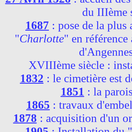
du IIIème 
1687
: pose de la plus
"
Charlotte
" en référence
d'Angennes
XVIIIème siècle : inst
1832
: le cimetière est 
1851
: la paroi
1865
: travaux d'embel
1878
: acquisition d'un o
1905
: Installation du 