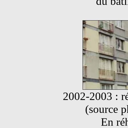
du bât
2002-2003 : r
(source 
En réh