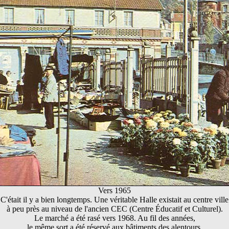
Vers 1965
C'était il y a bien longtemps. Une véritable Halle existait au centre ville
à peu près au niveau de l'ancien CEC (Centre Éducatif et Culturel).
Le marché a été rasé vers 1968. Au fil des années,
le même sort a été réservé aux bâtiments des alentours.