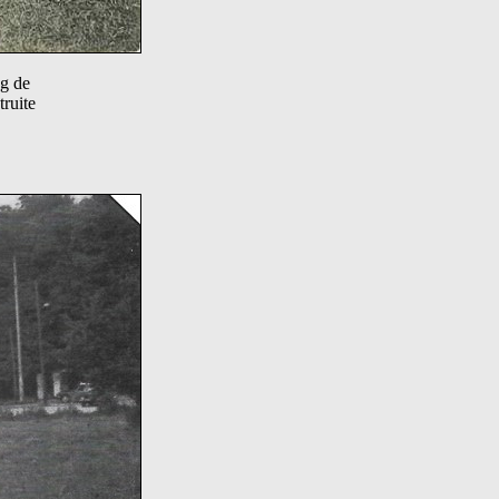
ng de
truite