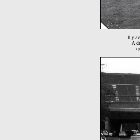
Il y a
A dr
q