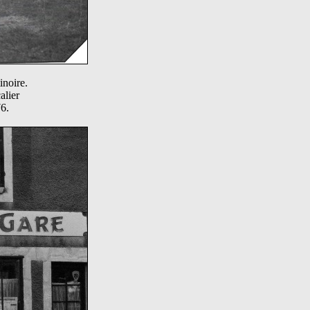
inoire.
alier
6.