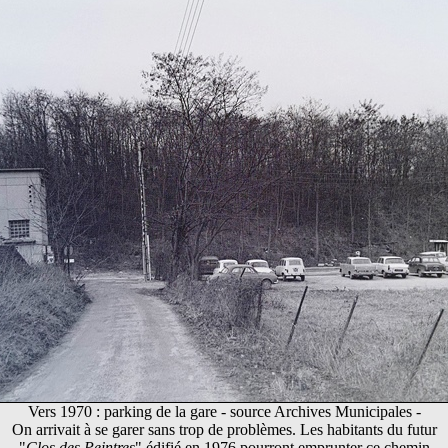
Vers 1970 : parking de la gare - source Archives Municipales -
On arrivait à se garer sans trop de problèmes. Les habitants du futur
"
Clos des Peintres
" édifié en 1976 pourront emprunter ce chemin