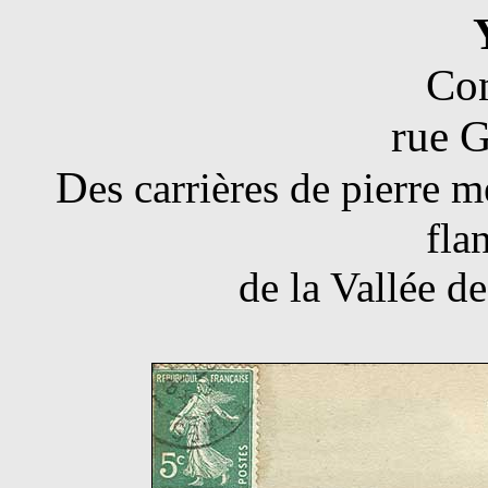
Co
rue G
D
es carrières de pierre m
fla
de la Vallée d