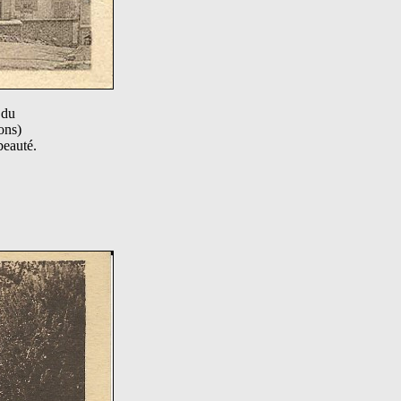
 du
ons)
beauté.