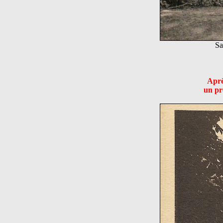
Sa
Aprè
un pr