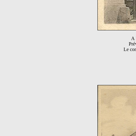
A 
Pré
Le com