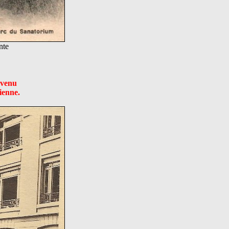
nte
evenu
ienne.