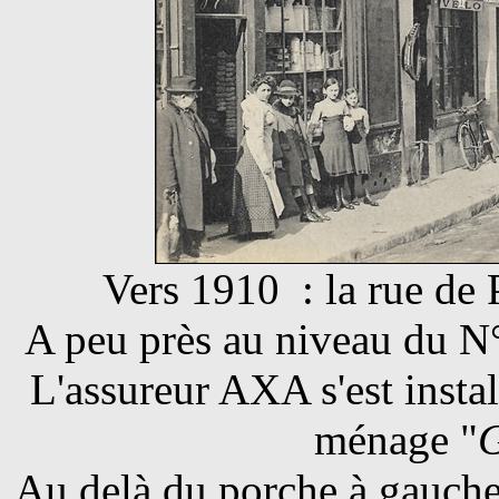
Vers 1910 : la rue de P
A peu près au niveau du N°
L'assureur AXA s'est install
ménage "
G
Au delà du porche à gauche