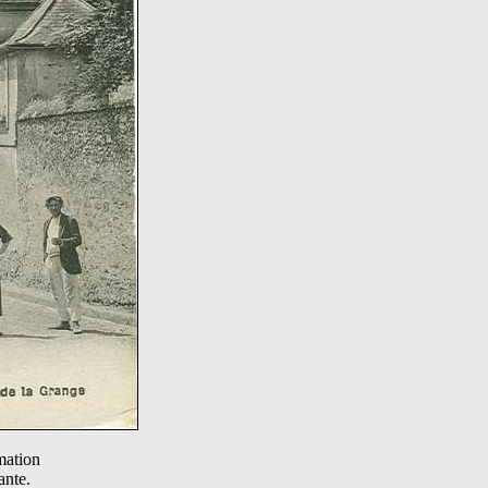
imation
ante.