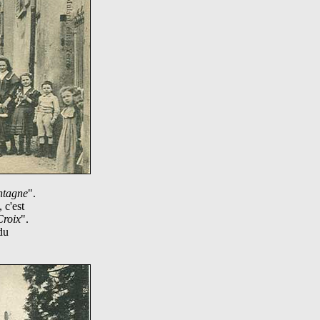
ntagne
".
 c'est
Croix
".
du