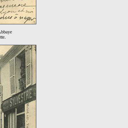
'Abbaye
tte.