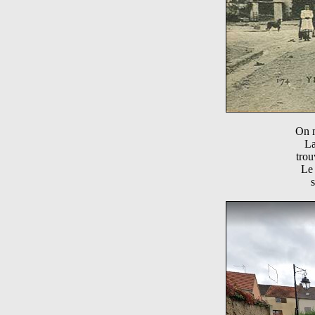
On m
La
trou
Le 