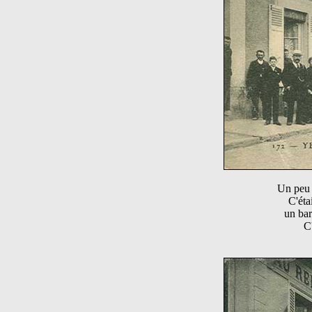
Un peu 
C'éta
un bar
C