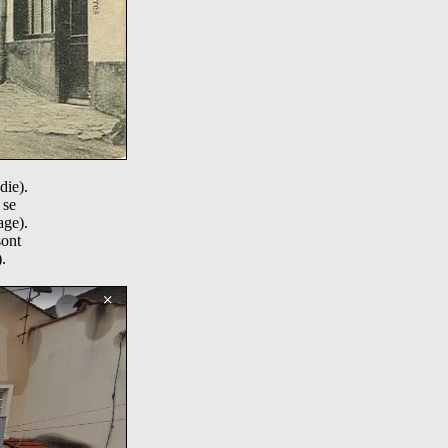
die).
 se
age).
sont
.