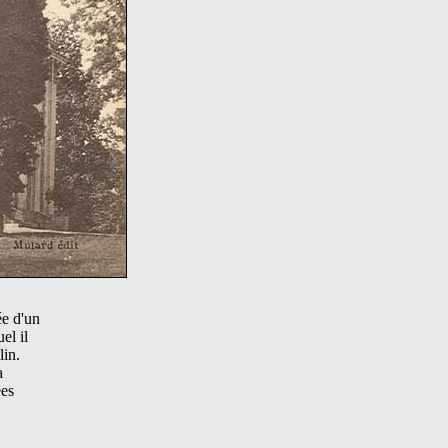
ée d'un
el il
lin.
a
ées