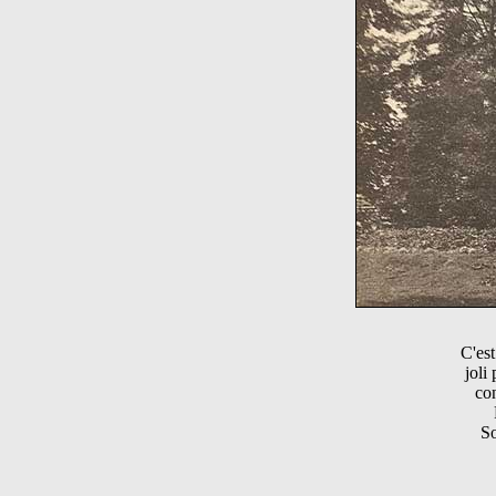
C'est
joli
con
So