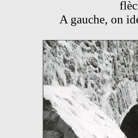
flè
A gauche, on ide