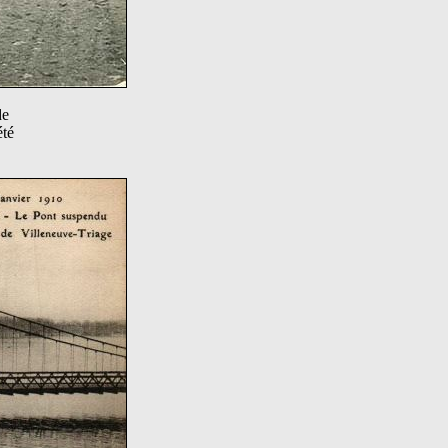
de
été